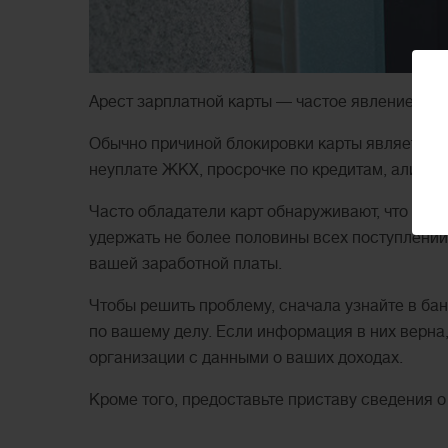
Арест зарплатной карты — частое явление в п
Обычно причиной блокировки карты является и
неуплате ЖКХ, просрочке по кредитам, алиме
Часто обладатели карт обнаруживают, что со с
удержать не более половины всех поступлений
вашей заработной платы.
Чтобы решить проблему, сначала узнайте в бан
по вашему делу. Если информация в них верна
организации с данными о ваших доходах.
Кроме того, предоставьте приставу сведения о