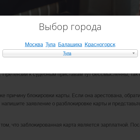
Выбор города
оследнее время. Данная тема входит в наш топ часто зада
Москва
Тула
Балашиха
Красногорск
сковое заявление кредитора о погашении долга. Судебные
нтам или другим обязательным платежам.
Тула
чета сняты все средства и он заблокирован. Однако по зак
. Претензии к судебным приставам тут бессмысленны, так 
ке причину блокировки карты. Если она арестована, обрат
, напишите заявление о разблокировке карты и представьт
 том, что заблокированная карта является зарплатной. Пос