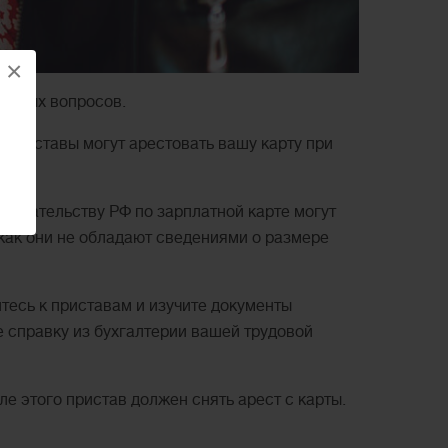
×
ваемых вопросов.
 приставы могут арестовать вашу карту при
онодательству РФ по зарплатной карте могут
как они не обладают сведениями о размере
итесь к приставам и изучите документы
е справку из бухгалтерии вашей трудовой
ле этого пристав должен снять арест с карты.