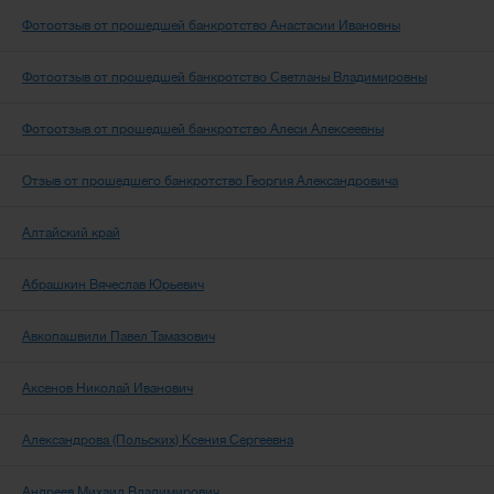
Фотоотзыв от прошедшей банкротство Анастасии Ивановны
Фотоотзыв от прошедшей банкротство Светланы Владимировны
Фотоотзыв от прошедшей банкротство Алеси Алексеевны
Отзыв от прошедшего банкротство Георгия Александровича
Алтайский край
Абрашкин Вячеслав Юрьевич
Авкопашвили Павел Тамазович
Аксенов Николай Иванович
Александрова (Польских) Ксения Сергеевна
Андреев Михаил Владимирович