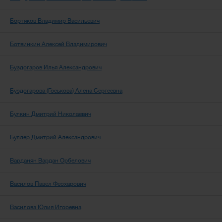
Бортяков Владимир Васильевич
Ботвинкин Алексей Владимирович
Буздогаров Илья Александрович
Буздогарова (Госькова) Алена Сергеевна
Булкин Дмитрий Николаевич
Буллер Дмитрий Александрович
Варданян Вардан Орбелович
Василов Павел Феохарович
Василова Юлия Игоревна