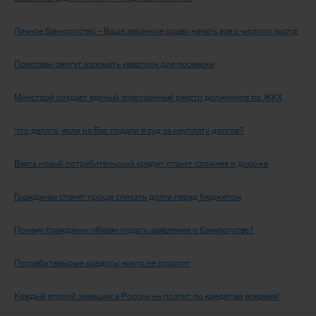
Личное банкротство – Ваше законное право начать все с чистого листа!
Приставы смогут взломать квартиру для проверки
Минстрой создает единый электронный реестр должников по ЖКХ
Что делать, если на Вас подали в суд за неуплату долгов?
Взять новый потребительский кредит станет сложнее и дороже
Гражданам станет проще списать долги перед бюджетом
Почему гражданин обязан подать заявление о банкротстве?
Потребительские кредиты никто не простит
Каждый второй заемщик в России не платит по кредитам вовремя!