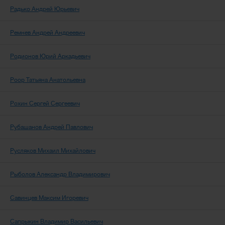
Радько Андрей Юрьевич
Ремнев Андрей Андреевич
Родионов Юрий Аркадьевич
Роор Татьяна Анатольевна
Рохин Сергей Сергеевич
Рубашанов Андрей Павлович
Русляков Михаил Михайлович
Рыболов Александр Владимирович
Савинцев Максим Игоревич
Сапрыкин Владимир Васильевич