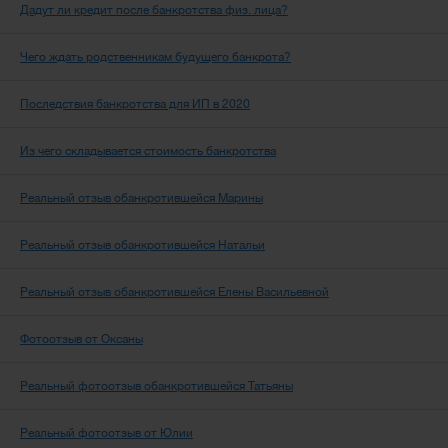
Дадут ли кредит после банкротства физ. лица?
Чего ждать родственникам будущего банкрота?
Последствия банкротства для ИП в 2020
Из чего складывается стоимость банкротства
Реальный отзыв обанкротившейся Марины
Реальный отзыв обанкротившейся Натальи
Реальный отзыв обанкротившейся Елены Васильевной
Фотоотзыв от Оксаны
Реальный фотоотзыв обанкротившейся Татьяны
Реальный фотоотзыв от Юлии