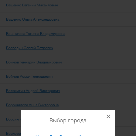
Ващенко Евгений Михайлович
Ващенко Ольга Александровна
Вишнякова Татьяна Владимировна
Воеводин Сергей Петрович
Войнов Геннадий Владимирович
Войнов Роман Геннадьевич
Волокитин Андрей Викторович
Ворошилова Анна Викторовна
×
Выбор города
Ворсин Константин Викторович
Воскресенская Маргарита Сергеевна