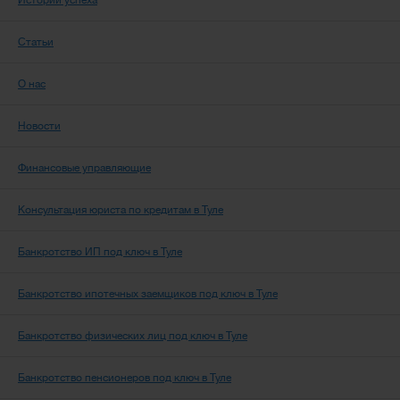
Истории успеха
Статьи
О нас
Новости
Финансовые управляющие
Консультация юриста по кредитам в Туле
Банкротство ИП под ключ в Туле
Банкротство ипотечных заемщиков под ключ в Туле
Банкротство физических лиц под ключ в Туле
Банкротство пенсионеров под ключ в Туле