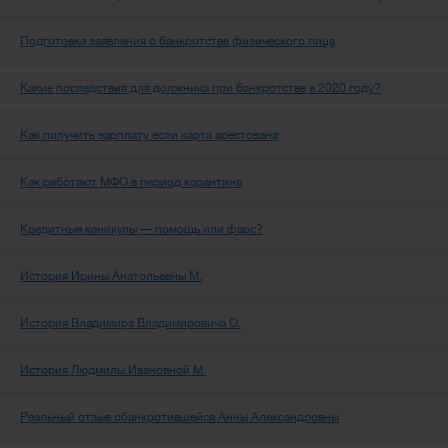
Подготовка заявления о банкротстве физического лица
Какие последствия для должника при банкротстве в 2020 году?
Как получить зарплату если карта арестована
Как работают МФО в период карантина
Кредитные каникулы — помощь или фарс?
История Ирины Анатольевны М.
История Владимира Владимировича О.
История Людмилы Ивановной М.
Реальный отзыв обанкротившейся Анны Александровны