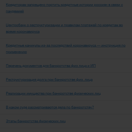
Кредиторам запрещено портить кредитные истории россиян в связи с
пандемией
Центробанк о реструктуризации и правилам платежей по кредитам во
время коронавируса
Кредитные каникулы из-за последствий коронавируса — инструкция по
применению
Перечень документов для банкротства физ лица и ИП
Реструктуризация долга при банкротстве физ. лица
Реализации имущества при банкротстве физических лиц
В каком суде рассматриваются дела по банкротству?
Этапы банкротства физических лиц