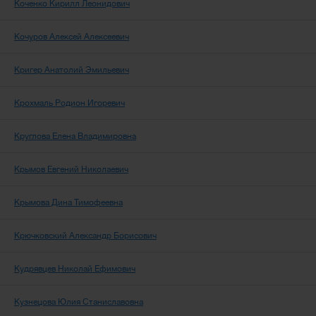
Коченко Кирилл Леонидович
Кочуров Алексей Алексеевич
Кригер Анатолий Эмильевич
Крохмаль Родион Игоревич
Круглова Елена Владимировна
Крымов Евгений Николаевич
Крымова Дина Тимофеевна
Крючковский Александр Борисович
Кудрявцев Николай Ефимович
Кузнецова Юлия Станиславовна