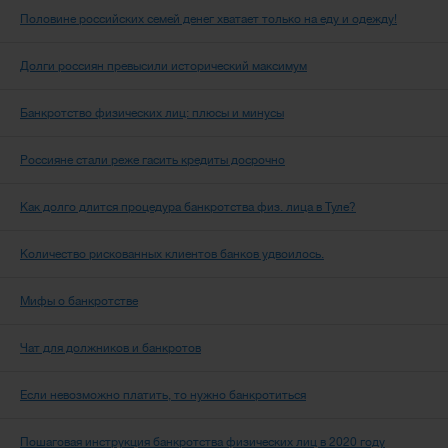
Половине российских семей денег хватает только на еду и одежду!
Долги россиян превысили исторический максимум
Банкротство физических лиц: плюсы и минусы
Россияне стали реже гасить кредиты досрочно
Как долго длится процедура банкротства физ. лица в Туле?
Количество рискованных клиентов банков удвоилось.
Мифы о банкротстве
Чат для должников и банкротов
Если невозможно платить, то нужно банкротиться
Пошаговая инструкция банкротства физических лиц в 2020 году