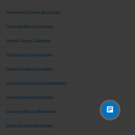
Свириденко Эдуард Викторович
Семенова Евгения Юрьевна
Середа Татьяна Сергеевна
Сетейкина Алла Борисовна
Сигаев Андрей Николаевич
Сидоренко Константин Валериевич
Синцов Максим Викторович
Сироткин Виктор Федорович
Сироткин Олег Викторович