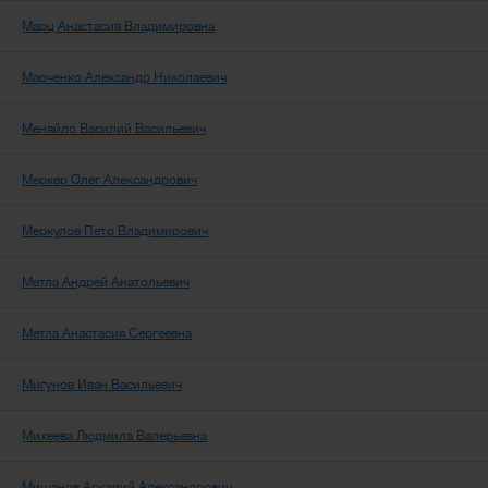
Марц Анастасия Владимировна
Марченко Александр Николаевич
Меняйло Василий Васильевич
Меркер Олег Александрович
Меркулов Петр Владимирович
Метла Андрей Анатольевич
Метла Анастасия Сергеевна
Мигунов Иван Васильевич
Михеева Людмила Валерьевна
Мишанов Аркадий Александрович