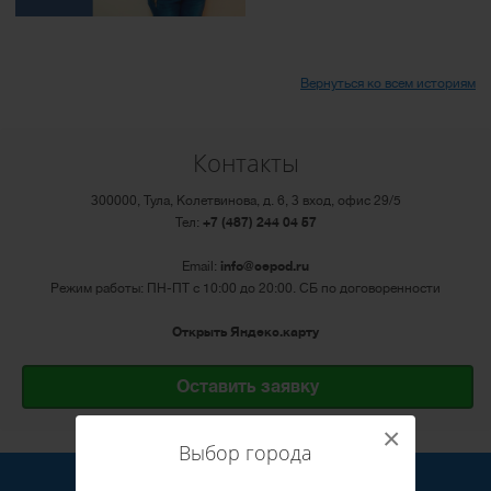
Вернуться ко всем историям
Контакты
300000, Тула, Колетвинова, д. 6, 3 вход, офис 29/5
Тел:
+7 (487) 244 04 57
Email:
info@cepod.ru
Режим работы: ПН-ПТ с 10:00 до 20:00. СБ по договоренности
Открыть Яндекс.карту
Оставить заявку
×
Выбор города