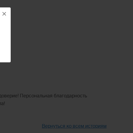
×
 доверие! Персональная благодарность
ла!
Вернуться ко всем историям