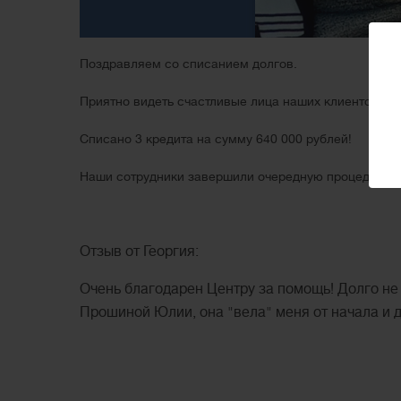
Поздравляем со списанием долгов.
Приятно видеть счастливые лица наших клиентов.
Списано 3 кредита на сумму 640 000 рублей!
Наши сотрудники завершили очередную процедуру в
Отзыв от Георгия:
Очень благодарен Центру за помощь! Долго не
Прошиной Юлии, она "вела" меня от начала и 