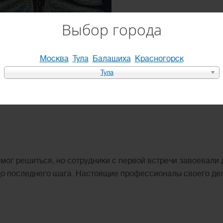
Выбор города
Москва
Тула
Балашиха
Красногорск
Тула
 Красногорске.
 мог решиться, но сотрудники с первой встречи завоевали
до последнего шага. Настоящие профессионалы своего де